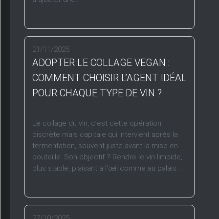
21/11/2025
ADOPTER LE COLLAGE VEGAN :
COMMENT CHOISIR L’AGENT IDÉAL
POUR CHAQUE TYPE DE VIN ?
Le collage du vin, c’est cette opération
discrète mais capitale qui intervient après la
fermentation, souvent juste avant la mise en
bouteille. Son objectif ? Rendre le vin limpide,
plus stable, plaisant à l’œil comme au palais...
27/10/2025