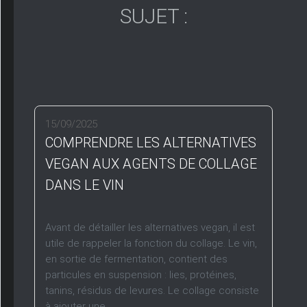
SUJET :
15/09/2025
COMPRENDRE LES ALTERNATIVES
VEGAN AUX AGENTS DE COLLAGE
DANS LE VIN
Avant de détailler les alternatives vegan, il est
utile de rappeler la fonction du collage. Le vin,
en sortie de fermentation, contient des
particules en suspension : lies, protéines,
tanins, résidus de levures. Le collage consiste
à ajouter une...