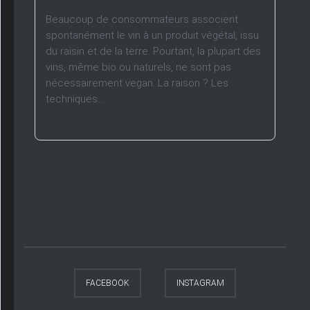
Beaucoup de consommateurs associent
spontanément le vin à un produit végétal, issu
du raisin et de la terre. Pourtant, la plupart des
vins, même bio ou naturels, ne sont pas
nécessairement vegan. La raison ? Les
techniques...
FACEBOOK
INSTAGRAM