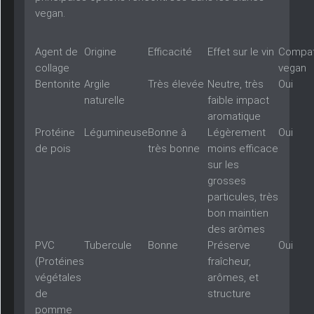
vegan.
Agent de
Origine
Efficacité
Effet sur le vin
Compati
collage
vegan
Bentonite
Argile
Très élevée
Neutre, très
Oui
naturelle
faible impact
aromatique
Protéine
Légumineuse
Bonne à
Légèrement
Oui
de pois
très bonne
moins efficace
sur les
grosses
particules, très
bon maintien
des arômes
PVC
Tubercule
Bonne
Préserve
Oui
(Protéines
fraîcheur,
végétales
arômes, et
de
structure
pomme