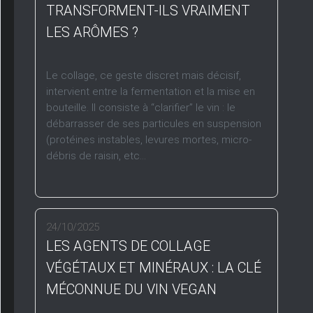
TRANSFORMENT-ILS VRAIMENT
LES ARÔMES ?
Le collage, ce geste discret mais décisif,
intervient entre la fermentation et la mise en
bouteille. Il consiste à “clarifier” le vin : le
débarrasser de ses particules en suspension
(protéines instables, levures mortes, micro-
débris de raisin, etc...
24/10/2025
LES AGENTS DE COLLAGE
VÉGÉTAUX ET MINÉRAUX : LA CLÉ
MÉCONNUE DU VIN VEGAN