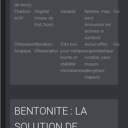
de terre)
Charbon
Végétal
Variable
Nettoie, mais
Oui
actif
(noyau de
peut
fruit, bois)
émousser les
arômes si
surdosé
Chitosane
Mycélium
Très bon
Aucun effet
Oui
fongique
d’Aspergillus
pour métaux
organoleptique
lourds et
notable, sans
stabilité
risques
microbienne
allergènes
majeurs
BENTONITE : LA
SOLUTION DE